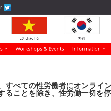
er
Lời chào hỏi
환영
es
Workshops & Events
Information
、すべての性労働者にオンライ
することを除き、性労働一切を停