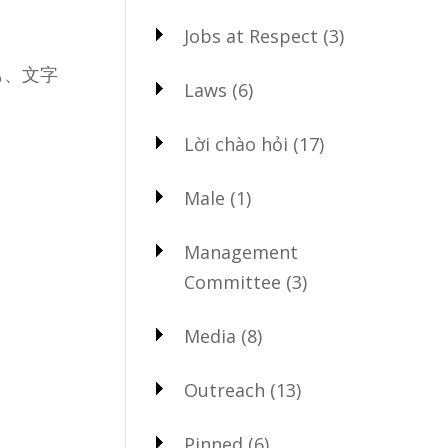
Jobs at Respect
(3)
も、文字
Laws
(6)
Lời chào hỏi
(17)
Male
(1)
Management
Committee
(3)
Media
(8)
Outreach
(13)
Pinned
(6)