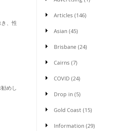
Articles
(146)
除き、性
Asian
(45)
Brisbane
(24)
Cairns
(7)
COVID
(24)
お勧めし
Drop in
(5)
Gold Coast
(15)
。
Information
(29)